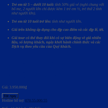
Trẻ em từ 5 – dưới 10 tuổi:
tính 50% giá vé (nghỉ chung với
bố mẹ, 2 người lớn chỉ được kèm 1 trẻ em ½, trẻ thứ 2 tính
như người lớn).
Trẻ em từ 10 tuổi trở lên:
tính như người lớn.
Giá trên không áp dụng cho dịp cao điểm và các dịp lễ, tết.
Giá tour có thể thay đổi khi có sự biến động về giá nhiên
liệu, số lượng khách, ngày khởi hành chính thức và các
Dịch vụ theo yêu cầu của Quý khách.
HÀ NỘI – QUẢNG BÌNH –
HÀ NỘI (4 ngày 3 đêm)
Giá:
3.950.000
₫
Đặt ngay
Hotline hỗ trợ:
070.55.000.55