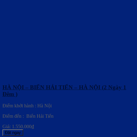
HÀ NỘI – BIỂN HẢI TIẾN – HÀ NỘI (2 Ngày 1
Đêm )
Điểm khởi hành : Hà Nội
Điểm đến : Biển Hải Tiến
Giá:
1.550.000
₫
Đặt ngay