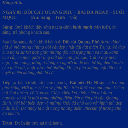
Đồng Hới.
NGÀY 03: ĐỒI CÁT QUANG PHÚ – BÃI ĐÁ NHẢY – SUỐI
MỌOC (Ăn: Sáng – Trưa – Tối)
Sáng:
Quý khách dậy sớm ngắm cảnh
bình minh trên biển
,
ăn
sáng, trả phòng khách sạn.
Sau bữa sáng, đoàn khởi hành đi
Đồi cát Quang Phú
được đánh
giá là một trong những đồi cát đẹp nhất dải đất miền Trung. Vẻ đẹp
của nó là sự kết hợp giữa những đồi cát trặng mịn và màu xanh
của cây cỏ mọc giữa vùng đất khô cằn gió Lào. Cát ở đây mềm
mại, mịn màng, đứng ở đằng xa người ta dễ liên tưởng đến làn da
của thiếu nữ, hoặc tựa như những dãi lụa phủ xuống mặt đất chứ
tuyệt nhiên không phải là cát.
Tiếp tục hành trình, tới tham quan tại
Bãi biển Đá Nhãy
cách thành
phố Đồng Hới tầm 25km về phía Bắc trên đường tham quan Viếng
mộ Đại tướng Võ Nguyên Giáp. Biển Đá nhãy hiện tại đang
nguyên sơ và là một trong những điểm đến miễn phí của Quảng
Bình. Với bãi biển đẹp và những khối đá nhô cao với hình thù đẹp
mắt. Biển Đá nhãy là một trong những điểm checkin lý tưởng cho
du khách.
Trưa:
Đoàn ăn trưa tại nhà hàng.