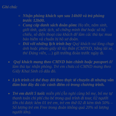
Ghi chú:
Nhận phòng khách sạn sau 14h00 và trả phòng
trước 12h00.
Cung cấp danh sách đoàn gồm:
Họ tên, năm sinh,
giới tính, quốc tịch, số chứng minh thư hoặc số hộ
chiếu, số điện thoại của khách để làm các thủ tục mua
bảo hiểm và chuẩn bị hồ sơ đoàn.
Đối với những lịch trình bay
Quý khách vui lòng chụp
ảnh hoặc photo giấy tờ tùy thân (CMTND, bằng lái xe,
thẻ Đảng viên, …
) gửi trưởng đoàn trước ngày đi.
Quý khách mang theo CMND bản chính hoặc passport
để
làm thủ tục nhận phòng. Trẻ em chưa có CMND mang theo
Giấy Khai Sinh có dấu đỏ.
Lịch trình có thể thay đổi theo thực tế chuyến đi nhưng vẫn
đảm bảo đầy đủ các cảnh điểm có trong chương trình.
Trẻ em dưới 5 tuổi:
miễn phí (Ăn nghỉ cùng bố mẹ, bố mẹ tự
thanh toán chi phí cho bé trong quá trình đi tour, 02 người
lớn chỉ được kèm 01 trẻ em, trẻ em thứ 02 đi kèm tính 50% –
Số lượng trẻ em Free trong đoàn không quá 20% số lượng
người lớn).