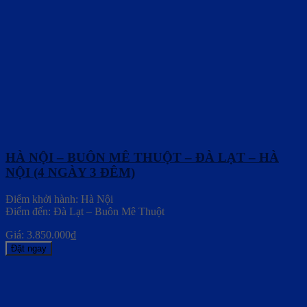
HÀ NỘI – BUÔN MÊ THUỘT – ĐÀ LẠT – HÀ
NỘI (4 NGÀY 3 ĐÊM)
Điểm khởi hành: Hà Nội
Điểm đến: Đà Lạt – Buôn Mê Thuột
Giá:
3.850.000
₫
Đặt ngay