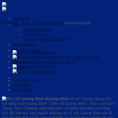
Skip
to
content
Trang chủ
Trang chủ
/
Tour
/
Tour đang mở bán
Tour trong nước
Tour
Tour trong nước
HÀ NỘI – QUẢNG BÌNH – HÀ NỘI (4
Tour nước ngoài
Tour học tập và trải nghiệm
ngày 3 đêm)
Team Building
Tổ chức sự kiện
Blog
Về chúng tôi
Liên hệ
Giới thiệu Tour
Lịch trình
Điều khoản
Quảng Bình
xứ sở “chang chang cồn
cát nắng trưa Quảng Bình”. Đến với Quảng Bình – khúc ruột miền
Trung. Nơi có phong cảnh hữu tình, có những bãi biển cát trắng
trải dài làm say lòng người. Không chỉ có vây Quảng Bình còn là
nơi ghi dấu lịch sử vẻ vang một thời, và là một trong những di sản