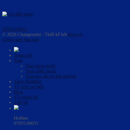
07055.00055
© 2026 Changtourist - Thiết kế bởi
diwe.vn
Chính sách bảo mật
Trang chủ
Tour
Tour trong nước
Tour nước ngoài
Tour học tập và trải nghiệm
Team Building
Tổ chức sự kiện
Blog
Về chúng tôi
Liên hệ
Hotline:
07055.00055