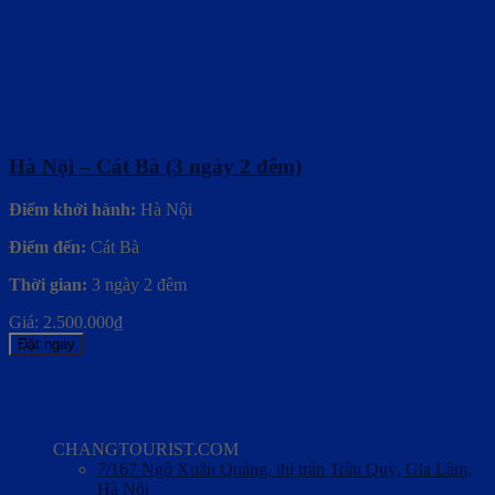
Hà Nội – Cát Bà (3 ngày 2 đêm)
Điểm khởi hành:
Hà Nội
Điểm đến:
Cát Bà
Thời gian:
3 ngày 2 đêm
Giá:
2.500.000
₫
Đặt ngay
CHANGTOURIST.COM
7/167 Ngô Xuân Quảng, thị trấn Trâu Quỳ, Gia Lâm,
Hà Nội