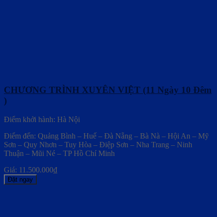
CHƯƠNG TRÌNH XUYÊN VIỆT (11 Ngày 10 Đêm
)
Điểm khởi hành: Hà Nội
Điểm đến: Quảng Bình – Huế – Đà Nẵng – Bà Nà – Hội An – Mỹ
Sơn – Quy Nhơn – Tuy Hòa – Điệp Sơn – Nha Trang – Ninh
Thuận – Mũi Né – TP Hồ Chí Minh
Giá:
11.500.000
₫
Đặt ngay