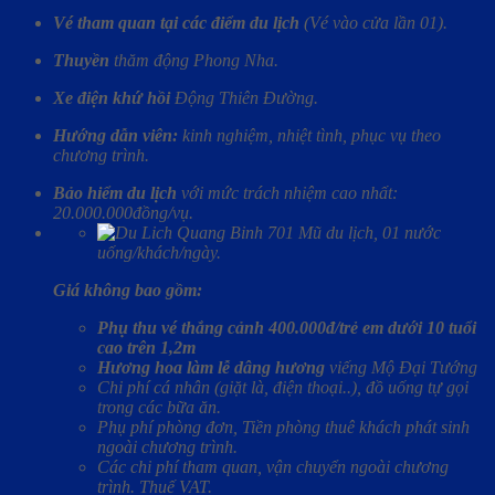
Vé tham quan tại các điểm du lịch
(Vé vào cửa lần 01).
Thuyền
thăm động Phong Nha.
Xe điện khứ hồi
Động Thiên Đường.
Hướng dẫn viên:
kinh nghiệm, nhiệt tình, phục vụ theo
chương trình.
Bảo hiểm du lịch
với mức trách nhiệm cao nhất:
20.000.000đồng/vụ.
01 Mũ du lịch, 01 nước
uống/khách/ngày.
Giá không bao gồm:
Phụ thu vé thắng cảnh 400.000đ/trẻ em dưới 10 tuổi
cao trên 1,2m
Hương hoa làm lễ dâng hương
viếng Mộ Đại Tướng
Chi phí cá nhân (giặt là, điện thoại..), đồ uống tự gọi
trong các bữa ăn.
Phụ phí phòng đơn, Tiền phòng thuê khách phát sinh
ngoài chương trình.
Các chi phí tham quan, vận chuyển ngoài chương
trình. Thuế VAT.