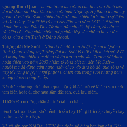
Quảng Bình Quan
–
là một trong ba cửa ải của lũy Trấn Ninh kéo
dài từ chân núi Đầu Mâu đến cửa biển Nhật Lệ. Hệ thống thành lũy
quân sự với gần 30km chiều dài được nhà chiến lược quân sự thiên
tài Đào Duy Từ thiết kế và cho xây đắp vào năm 1631. Hệ thống
thành lũy được Đào Duy Từ tính toán chi tiết, kỹ càng, xây dựng
rất kiên cố, vững chắc nhằm giúp chúa Nguyễn chống lại sự tấn
công của quân Trịnh ở Đàng Ngoài.
Tượng đài Mẹ Suốt
–
Nằm ở bến đò sông Nhật Lệ, cách Quảng
Bình Quan không xa, Tượng đài mẹ Suốt là một di tích lịch sử sẽ để
lại trong bạn nhiều xúc động và ấn tượng sâu sắc. Tượng đài được
hoàn thiện vào năm 2003 nhằm tỏ lòng biết ơn đến Mẹ Suốt –
người mẹ đã dũng cảm hàng ngày chèo
đò đưa bộ đội qua sông và
tiếp tế lương thực, vũ khí phục vụ chiến đấu trong suốt những năm
kháng chiến chống Pháp.
Kết thúc chương trình tham quan, Quý khách trở về khách sạn tự do
tắm biển hoặc đi chợ mua sắm đặc sản, quà lưu niệm.
11h30:
Đoàn dừng chân ăn trưa tại
nhà hàng.
Sau bữa trưa, Đoàn khởi hành đi sân bay Đồng Hới đáp chuyến bay
… lúc … về Hà Nội.
Về tới sân bay Nội Bài
,
HDV đưa đoàn về điểm hẹn ban đầu. Kết