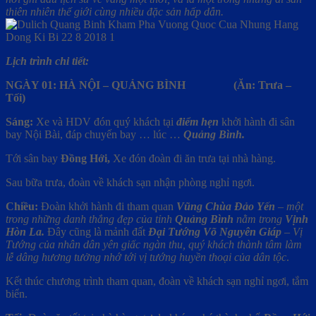
thiên nhiên thế giới cùng nhiều đặc sản hấp dẫn.
Lịch trình chi tiết:
NGÀY 01: HÀ NỘI – QUẢNG BÌNH (Ăn: Trưa –
Tối)
Sáng:
Xe và HDV đón quý khách tại
điểm hẹn
khởi hành đi sân
bay Nội Bài, đáp chuyến bay … lúc …
Quảng Bình.
Tới sân bay
Đồng Hới,
Xe đón đoàn đi ăn trưa tại nhà hàng.
Sau bữa trưa, đoàn về khách sạn nhận phòng nghỉ ngơi.
Chiều:
Đoàn khởi hành đi tham quan
Vũng Chùa Đảo Yến
–
một
trong những danh thắng đẹp của tỉnh
Quảng Bình
nằm trong
Vịnh
Hòn La.
Đây cũng là mảnh đất
Đại Tướng Võ Nguyên Giáp
–
Vị
Tướng của nhân dân yên giấc ngàn thu, quý khách thành tâm làm
lễ dâng hương tưởng nhớ tới vị tướng huyền thoại của dân tộc
.
Kết thúc chương trình tham quan, đoàn về khách sạn nghỉ ngơi, tắm
biển.