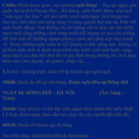
Chiều:
Đoàn tham quan, vui chơi tại
suối Moọc
– Toạ lạc ngay gần
quần thể di tích Phong Nha – Kẻ Bàng, suối Nước Moọc như một
“hòn ngọc lục bảo” với làn nước xanh màu ngọc bích trong veo
bao bọc bởi cảnh núi rừng hùng vĩ xung quanh đẹp bao la. Đến với
suối Nước Moọc, bạn không chỉ ấn tượng với vẻ đẹp của làn nước
xanh mát cùng những cánh rừng nhiệt đới hoang sơ mà còn phóng
hết tầm mắt để thưởng ngoạn phong cảnh núi rừng đẹp như tranh
vẽ. Trong những ngày mùa hè xứ Quảng oi bức nóng nực, không có
gì thoả mãn hơn là được hoà mình vào nước suối mát lạnh, cùng
thoả thích vui đùa bên bạn bè và gia đình trong những trò chơi mạo
hiểu như chèo kayak, đi zipline, nhảy cẩu,…
Kết thúc chương trình, đoàn về lại khách sạn nghỉ ngơi.
19h00:
Đoàn ăn tối tại nhà hàng
.
Đoàn nghỉ đêm tại Đồng Hới
NGÀY 04: ĐỒNG HỚI – HÀ NỘI
(Ăn: Sáng –
Trưa)
05h00:
Quý khách có thể dậy sớm ngắm bình minh trên biển Nhật
Lệ hoặc tham quan, mua sắm tại cảng các của người dân bản địa.
06h30:
Đoàn về khách sạn ăn sáng.
Sau bữa sáng, đoàn khởi hành đi tham quan: