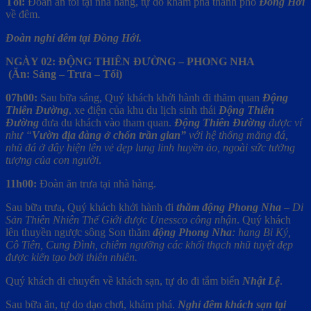
Tối:
Đoàn ăn tối tại nhà hàng, tự do khám phá thành phố
Đồng Hới
về đêm.
Đoàn nghỉ đêm tại Đồng Hới.
NGÀY 02: ĐỘNG THIÊN ĐƯỜNG – PHONG NHA
(Ăn: Sáng – Trưa – Tối)
07h00:
Sau bữa sáng,
Quý khách khởi hành đi thăm quan
Động
Thiên
Đường
,
xe điện của khu du lịch sinh thái
Động Thiên
Đường
đưa du khách vào tham quan.
Động Thiên Đường
được ví
như “
Vườn địa đàng ở chốn trần gian”
với hệ thống măng đá,
nhũ đá ở đây hiện lên vẻ đẹp lung linh huyền ảo, ngoài sức tưởng
tượng của con người
.
11h00:
Đoàn ăn trưa tại nhà hàng.
Sau bữa trưa
,
Quý khách khởi hành đi
thăm động Phong Nha
– Di
Sản Thiên Nhiên Thế Giới
được Unessco công nhận
. Quý khách
lên thuyền ngược sông Son thăm
động Phong Nha
: hang Bi Ký,
Cô Tiên, Cung Đình, chiêm ngưỡng các khối thạch nhũ tuyệt đẹp
được kiến
tạo bởi thiên nhiên.
Quý khách di chuyển về khách sạn,
tự do đi tắm biển
Nhật Lệ
.
Sau bữa ăn, tự do dạo chơi, khám phá.
Nghỉ đêm khách sạn tại