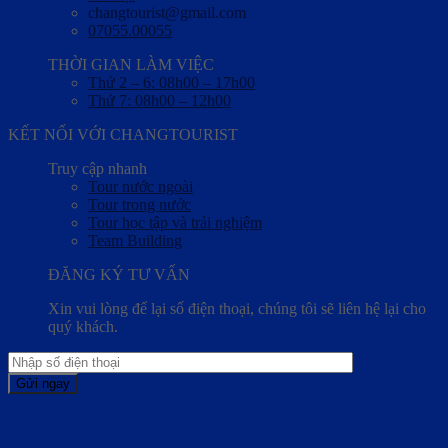
changtourist@gmail.com
07055.00055
THỜI GIAN LÀM VIỆC
Thứ 2 – 6: 08h00 – 17h00
Thứ 7: 08h00 – 12h00
KẾT NỐI VỚI CHANGTOURIST
Truy cập nhanh
Tour nước ngoài
Tour trong nước
Tour học tập và trải nghiệm
Team Building
ĐĂNG KÝ TƯ VẤN
Xin vui lòng để lại số điện thoại, chúng tôi sẽ liên hệ lại cho
quý khách.