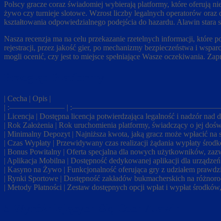
Polscy gracze coraz świadomiej wybierają platformy, które oferują ni
żywo czy turnieje slotowe. Wzrost liczby legalnych operatorów oraz
kształtowania odpowiedzialnego podejścia do hazardu. Alawin stara s
Nasza recenzja ma na celu przekazanie rzetelnych informacji, któr
rejestracji, przez jakość gier, po mechanizmy bezpieczeństwa i wspa
mogli ocenić, czy jest to miejsce spełniające Wasze oczekiwania. Zap
Przegląd Platformy
| Cecha | Opis |
| :——————— | :—————————————————
| Licencja | Dostępna licencja potwierdzająca legalność i nadzór nad 
| Rok Założenia | Rok uruchomienia platformy, świadczący o jej doświ
| Minimalny Depozyt | Najniższa kwota, jaką gracz może wpłacić na 
| Czas Wypłaty | Przewidywany czas realizacji żądania wypłaty środ
| Bonus Powitalny | Oferta specjalna dla nowych użytkowników, za
| Aplikacja Mobilna | Dostępność dedykowanej aplikacji dla urządzeń
| Kasyno na Żywo | Funkcjonalność oferująca gry z udziałem prawdz
| Rynki Sportowe | Dostępność zakładów bukmacherskich na różnoro
| Metody Płatności | Zestaw dostępnych opcji wpłat i wypłat środków, o
5 Wyróżniających Się Cech Alawin