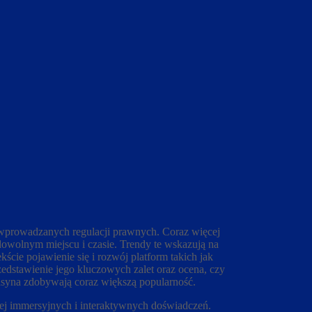
i wprowadzanych regulacji prawnych. Coraz więcej
dowolnym miejscu i czasie. Trendy te wskazują na
ście pojawienie się i rozwój platform takich jak
edstawienie jego kluczowych zalet oraz ocena, czy
 kasyna zdobywają coraz większą popularność.
ej immersyjnych i interaktywnych doświadczeń.