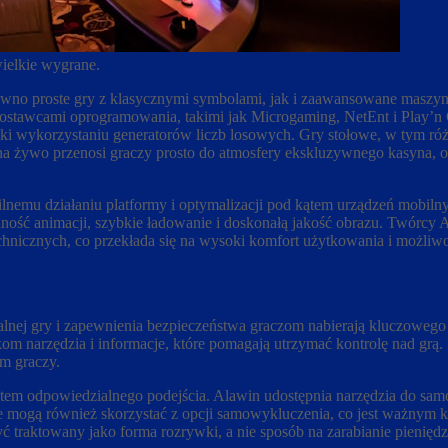
wielkie wygrane.
zarówno proste gry z klasycznymi symbolami, jak i zaawansowane mas
tawcami oprogramowania, takimi jak Microgaming, NetEnt i Play’n G
 wykorzystaniu generatorów liczb losowych. Gry stołowe, w tym różne 
a na żywo przenosi graczy prosto do atmosfery ekskluzywnego kasyna, o
ilnemu działaniu platformy i optymalizacji pod kątem urządzeń mobiln
ynność animacji, szybkie ładowanie i doskonałą jakość obrazu. Twórcy A
nicznych, co przekłada się na wysoki komfort użytkowania i możliwoś
alnej gry i zapewnienia bezpieczeństwa graczom nabierają kluczowego
m narzędzia i informacje, które pomagają utrzymać kontrolę nad grą.
m graczy.
 odpowiedzialnego podejścia. Alawin udostępnia narzędzia do samokont
 mogą również skorzystać z opcji samowykluczenia, co jest ważnym kro
traktowany jako forma rozrywki, a nie sposób na zarabianie pieniędz