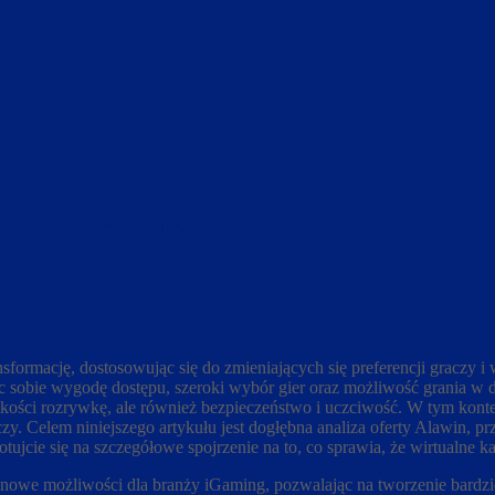
iata Gier Online w Polsce
lską Rozrywkę
formację, dostosowując się do zmieniających się preferencji graczy 
c sobie wygodę dostępu, szeroki wybór gier oraz możliwość grania w 
akości rozrywkę, ale również bezpieczeństwo i uczciwość. W tym kontek
 Celem niniejszego artykułu jest dogłębna analiza oferty Alawin, prz
gotujcie się na szczegółowe spojrzenie na to, co sprawia, że wirtualne
nowe możliwości dla branży iGaming, pozwalając na tworzenie bardzi