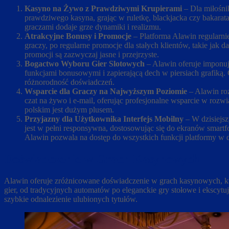
Kasyno na Żywo z Prawdziwymi Krupierami
– Dla miłośni
prawdziwego kasyna, grając w ruletkę, blackjacka czy bakarata
graczami dodaje grze dynamiki i realizmu.
Atrakcyjne Bonusy i Promocje
– Platforma Alawin regularn
graczy, po regularne promocje dla stałych klientów, takie jak
promocji są zazwyczaj jasne i przejrzyste.
Bogactwo Wyboru Gier Slotowych
– Alawin oferuje imponuj
funkcjami bonusowymi i zapierającą dech w piersiach grafik
różnorodność doświadczeń.
Wsparcie dla Graczy na Najwyższym Poziomie
– Alawin roz
czat na żywo i e-mail, oferując profesjonalne wsparcie w roz
polskim jest dużym plusem.
Przyjazny dla Użytkownika Interfejs Mobilny
– W dzisiejsz
jest w pełni responsywna, dostosowując się do ekranów smartf
Alawin pozwala na dostęp do wszystkich funkcji platformy w 
Doświadczenie w Grach Kasynowych
Alawin oferuje zróżnicowane doświadczenie w grach kasynowych, kt
gier, od tradycyjnych automatów po eleganckie gry stołowe i ekscytuj
szybkie odnalezienie ulubionych tytułów.