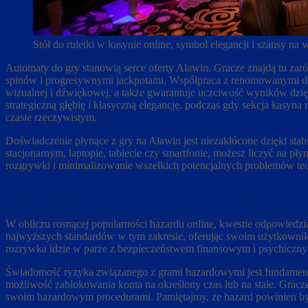
Stół do ruletki w kasynie online, symbol elegancji i szansy na 
Automaty do gry stanowią serce oferty Alawin. Gracze znajdą tu 
spinów i progresywnymi jackpotami. Współpraca z renomowanymi dos
wizualnej i dźwiękowej, a także gwarantuje uczciwość wyników dzięki
strategiczną głębię i klasyczną elegancję, podczas gdy sekcja kasyn
czasie rzeczywistym.
Doświadczenie płynące z gry na Alawin jest niezakłócone dzięki stab
stacjonarnym, laptopie, tablecie czy smartfonie, możesz liczyć na pł
rozgrywki i minimalizowanie wszelkich potencjalnych problemów tech
Odpowiedzialna Gra i Bezpieczeństwo
W obliczu rosnącej popularności hazardu online, kwestie odpowiedzi
najwyższych standardów w tym zakresie, oferując swoim użytkowniko
rozrywka idzie w parze z bezpieczeństwem finansowym i psychiczny
Świadomość ryzyka związanego z grami hazardowymi jest fundamentem
możliwość zablokowania konta na określony czas lub na stałe. Gracze
swoim hazardowym procedurami. Pamiętajmy, że hazard powinien być 