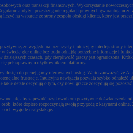
osobowych oraz transakcji finansowych. Wykorzystanie nowoczesnych 
gularne audyty i przestrzeganie regulacji prawnych gwarantują uczciwo
liczyć na wsparcie ze strony zespołu obsługi klienta, który jest prz
pozytywne, ze względu na przejrzysty i intuicyjny interfejs strony in
świecie gier online bez trudu odnajdą potrzebne informacje i funkcje.
w dzisiejszych czasach, gdy cierpliwość graczy jest ograniczona. Krót
tać się pełnoprawnym użytkownikiem platformy.
towy dostęp do pełnej gamy oferowanych usług. Warto zauważyć, że Al
potencjalne frustracje. Intuicyjna nawigacja pozwala szybko odnaleźć u
 takie detale decydują o tym, czy nowi gracze zdecydują się pozostać 
acowane tak, aby zapewnić użytkownikom pozytywne doświadczenia od s
sób, które dopiero rozpoczynają swoją przygodę z kasynami online. 
 o ich wygodę i satysfakcję.