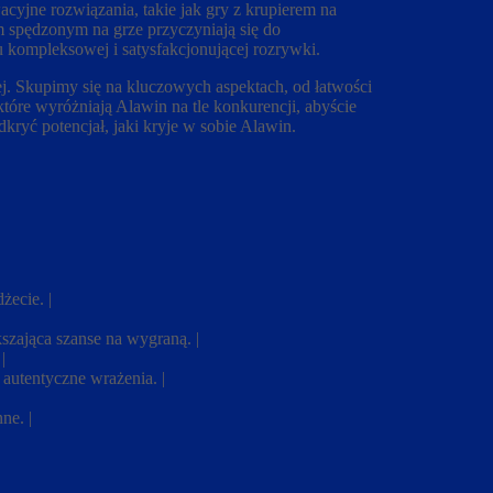
acyjne rozwiązania, takie jak gry z krupierem na
m spędzonym na grze przyczyniają się do
u kompleksowej i satysfakcjonującej rozrywki.
j. Skupimy się na kluczowych aspektach, od łatwości
tóre wyróżniają Alawin na tle konkurencji, abyście
kryć potencjał, jaki kryje w sobie Alawin.
żecie. |
zająca szanse na wygraną. |
|
autentyczne wrażenia. |
ne. |