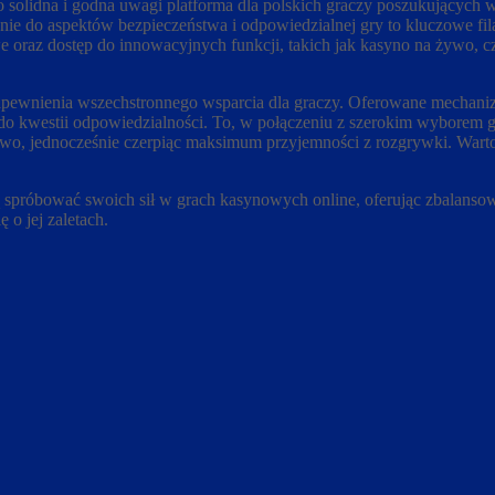
 solidna i godna uwagi platforma dla polskich graczy poszukujących w
ie do aspektów bezpieczeństwa i odpowiedzialnej gry to kluczowe filar
 oraz dostęp do innowacyjnych funkcji, takich jak kasyno na żywo,
apewnienia wszechstronnego wsparcia dla graczy. Oferowane mechaniz
a do kwestii odpowiedzialności. To, w połączeniu z szerokim wyborem 
wo, jednocześnie czerpiąc maksimum przyjemności z rozgrywki. Warto po
gną spróbować swoich sił w grach kasynowych online, oferując zbalans
 o jej zaletach.