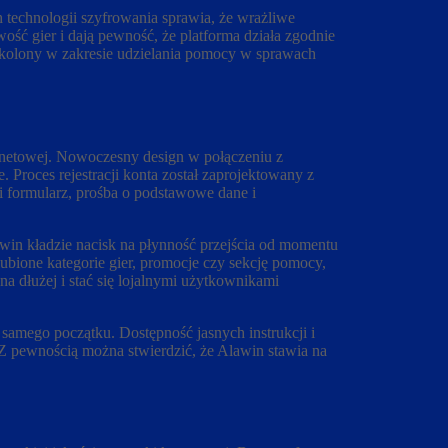
technologii szyfrowania sprawia, że wrażliwe
ść gier i dają pewność, że platforma działa zgodnie
eszkolony w zakresie udzielania pomocy w sprawach
ternetowej. Nowoczesny design w połączeniu z
 Proces rejestracji konta został zaprojektowany z
ki formularz, prośba o podstawowe dane i
awin kładzie nacisk na płynność przejścia od momentu
lubione kategorie gier, promocje czy sekcję pomocy,
na dłużej i stać się lojalnymi użytkownikami
amego początku. Dostępność jasnych instrukcji i
Z pewnością można stwierdzić, że Alawin stawia na