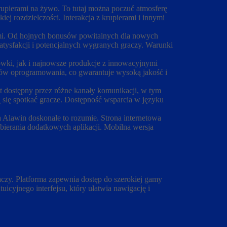
rupierami na żywo. To tutaj można poczuć atmosferę
j rozdzielczości. Interakcja z krupierami i innymi
mi. Od hojnych bonusów powitalnych dla nowych
satysfakcji i potencjalnych wygranych graczy. Warunki
wki, jak i najnowsze produkcje z innowacyjnymi
ców oprogramowania, co gwarantuje wysoką jakość i
st dostępny przez różne kanały komunikacji, w tym
 się spotkać gracze. Dostępność wsparcia w języku
a Alawin doskonale to rozumie. Strona internetowa
bierania dodatkowych aplikacji. Mobilna wersja
zy. Platforma zapewnia dostęp do szerokiej gamy
uicyjnego interfejsu, który ułatwia nawigację i