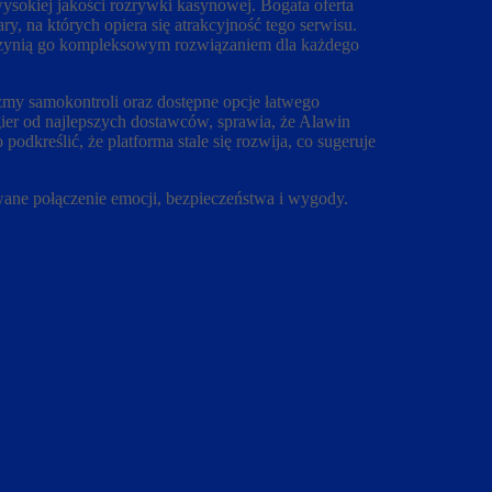
ysokiej jakości rozrywki kasynowej. Bogata oferta
y, na których opiera się atrakcyjność tego serwisu.
 czynią go kompleksowym rozwiązaniem dla każdego
my samokontroli oraz dostępne opcje łatwego
gier od najlepszych dostawców, sprawia, że Alawin
dkreślić, że platforma stale się rozwija, co sugeruje
owane połączenie emocji, bezpieczeństwa i wygody.