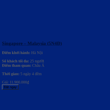
Singapore – Malaysia (5N4Đ)
Điểm khởi hành:
Hà Nội
Số khách tối đa:
25 người
Điểm tham quan:
Châu Á
Thời gian:
5 ngày 4 đêm
Giá:
11.900.000
₫
Đặt ngay