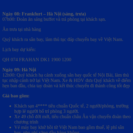
Ngày 08: Frankfurt – Hà Nội (sáng, trưa)
07h00: Đoàn ăn sáng buffet và trả phòng tại khách sạn.
Ăn trưa tại nhà hàng
Quý khách ra sân bay, làm thủ tục đáp chuyến bay về Việt Nam.
Lịch bay dự kiến:
QH 074 FRAHAN DK1 1900 1200
Ngày 09: Hà Nội
12h00: Quý khách hạ cánh xuống sân bay quốc tế Nội Bài, làm thủ
tục nhập cảnh trở lại Việt Nam. Xe & HDV đưa Quý khách về điểm
hẹn ban đầu, chia tay đoàn và kết thúc chuyến đi thành công tốt đẹp
Giá bao gồm:
Khách sạn 4**** tiêu chuẩn Quốc tế, 2 người/phòng, trường
hợp lẻ người bố trí phòng 3 người.
Xe 49 chỗ đời mới, tiêu chuẩn châu Âu vận chuyển đoàn theo
chương trình
Vé máy bay khứ hồi từ Việt Nam bao gồm thuế, lệ phí sân
bay, phụ phí xăng dầu hàng không