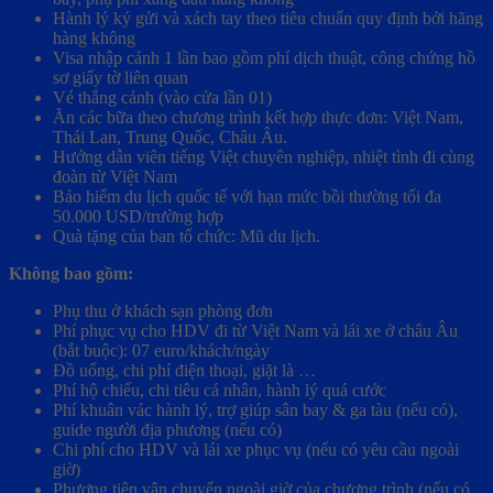
Hành lý ký gửi và xách tay theo tiêu chuẩn quy định bởi hãng
hàng không
Visa nhập cảnh 1 lần bao gồm phí dịch thuật, công chứng hồ
sơ giấy tờ liên quan
Vé thắng cảnh (vào cửa lần 01)
Ăn các bữa theo chương trình kết hợp thực đơn: Việt Nam,
Thái Lan, Trung Quốc, Châu Âu.
Hướng dẫn viên tiếng Việt chuyên nghiệp, nhiệt tình đi cùng
đoàn từ Việt Nam
Bảo hiểm du lịch quốc tế với hạn mức bồi thường tối đa
50.000 USD/trường hợp
Quà tặng của ban tổ chức: Mũ du lịch.
Không bao gồm:
Phụ thu ở khách sạn phòng đơn
Phí phục vụ cho HDV đi từ Việt Nam và lái xe ở châu Âu
(bắt buộc): 07 euro/khách/ngày
Đồ uống, chi phí điện thoại, giặt là …
Phí hộ chiếu, chi tiêu cá nhân, hành lý quá cước
Phí khuân vác hành lý, trợ giúp sân bay & ga tàu (nếu có),
guide người địa phương (nếu có)
Chi phí cho HDV và lái xe phục vụ (nếu có yêu cầu ngoài
giờ)
Phương tiện vận chuyển ngoài giờ của chương trình (nếu có