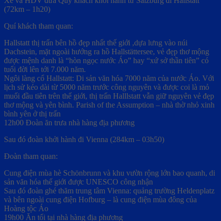
Xe và HDV đưa Quý khách khởi hành từ Salzburg đi Hallstatt
(72km – 1h20)
Quí khách tham quan:
Hallstatt thị trấn bên hồ đẹp nhất thế giới ,dựa lưng vào núi
Dachstein, mặt ngoài hướng ra hồ Hallstättersee, vẻ đẹp thơ mộng
được mệnh danh là “hòn ngọc nước Áo” hay “xứ sở thần tiên” có
tuổi đời lên tới 7.000 năm.
Ngôi làng cổ Hallstatt: Di sản văn hóa 7000 năm của nước Áo. Với
lịch sử kéo dài từ 5000 năm trước công nguyên và được coi là mỏ
muối đầu tiên trên thế giới, thị trấn Halllstatt vẫn giữ nguyên vẻ đẹp
thơ mộng và yên bình. Parish of the Assumption – nhà thờ nhỏ xinh
bình yên ở thị trấn
12h00 Đoàn ăn trưa nhà hàng địa phương
Sau đó đoàn khởi hành đi Vienna (284km – 03h50)
Đoàn tham quan:
Cung điện mùa hè Schönbrunn và khu vườn rộng lớn bao quanh, di
sản văn hóa thế giới được UNESCO công nhận
Sau đó đoàn ghé thăm trung tâm Vienna: quảng trường Heldenplatz
và bên ngoài cung điện Hofburg – là cung điện mùa đông của
Hoàng tộc Áo
19h00 Ăn tối tại nhà hàng địa phương