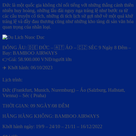
Đức là một quốc gia không chỉ nổi tiếng với những thắng cảnh thiên
nhiên huy hoàng, những lâu đài nguy nga tráng lệ như bước ra từ
các câu truyện cổ tích, những di tích lịch sử gợi nhớ về một quá khứ
tráng lệ và đầy đau thương cũng như những kho tàng di sản văn hóa
quan trọng của nhân loại.
ĐÔNG ÂU: 🇩🇪 ĐỨC – 🇦🇹 ÁO – 🇨🇿 SÉC 9 Ngày 8 Đêm –
Bay: BAMBOO AIRWAYS
👉Giá: 58.900.000 VNĐ/người lớn
✈️ Khởi hành: 06/10/2023
Lịch trình:
Đức (Frankfurt, Munich, Nuremburg) – Áo (Salzburg, Hallstatt,
Vienna) – Séc ( Praha)
THỜI GIAN: 09 NGÀY/08 ĐÊM
HÃNG HÀNG KHÔNG: BAMBOO AIRWAYS
Khởi hành ngày: 19/9 – 24/10 – 21/11 – 16/12/2022