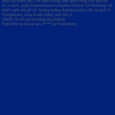
nhất của thành phố, với nhiều thắng cảnh quan trọng như nhà thờ
St. Lorenz, quận Frauentorturmvà Handwerkerhof Alt Nürnberg với
nhiều ngôi nhà gỗ cổ. Quảng trường Bahnhofsplatz với con phố cổ
Königstrasse cũng là một thắng cảnh thú vị.
19h00: Ăn tối tại nhà hàng địa phương
Nghỉ đêm tại khách sạn 4**** tại Nuremburg