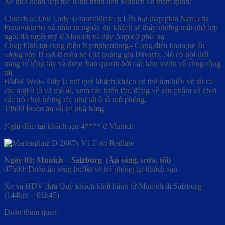
Xe đưa đoàn tiếp tục hành trình đến Munich và tham quan:
Church of Our Lady ﴾Frauenkirche): Lên tòa tháp phía Nam của
Frauenkirche và nhìn ra ngoài, du khách sẽ thấy những mái nhà lợp
ngói đỏ tuyệt mỹ ở Munich và dãy Anpơ ở phía xa.
Chụp hình tại cung điện Nymphenburg– Cung điện baroque ấn
tượng này là nơi ở mùa hè của hoàng gia Bavaria. Nó có nội thất
trang trí lộng lẫy và được bao quanh bởi các khu vườn vô cùng rộng
rãi.
BMW Welt– Đây là nơi quý khách khách có thể tìm hiểu về tất cả
các loại ô tô và mô tô, xem các triển lãm động về sản phẩm và chơi
các trò chơi tương tác như lái ô tô mô phỏng.
19h00 Đoàn ăn tối tại nhà hàng
Nghỉ đêm tại khách sạn 4**** ở Munich
Ngày 03: Munich – Salzburg (Ăn sáng, trưa, tối)
07h00: Đoàn ăn sáng buffet và trả phòng tại khách sạn.
Xe và HDV đưa Quý khách khởi hành từ Munich đi Salzburg
(144km – 01h45)
Đoàn tham quan: