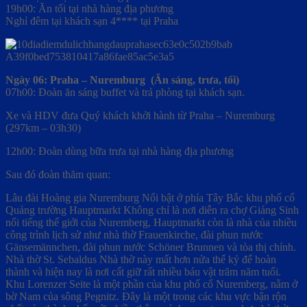
19h00: Ăn tối tại nhà hàng địa phương
Nghỉ đêm tại khách sạn 4**** tại Praha
Ngày 06: Praha – Nuremburg (Ăn sáng, trưa, tối)
07h00: Đoàn ăn sáng buffet và trả phòng tại khách sạn.
Xe và HDV đưa Quý khách khởi hành từ Praha – Nuremburg
(297km – 03h30)
12h00: Đoàn dùng bữa trưa tại nhà hàng địa phương
Sau đó đoàn thăm quan:
Lâu đài Hoàng gia Nuremburg Nổi bật ở phía Tây Bắc khu phố cổ
Quảng trường Hauptmarkt Không chỉ là nơi diễn ra chợ Giáng Sinh
nổi tiếng thế giới của Nuremberg, Hauptmarkt còn là nhà của nhiều
công trình lịch sử như nhà thờ Frauenkirche, đài phun nước
Gänsemännchen, đài phun nước Schöner Brunnen và tòa thị chính.
Nhà thờ St. Sebaldus Nhà thờ này mất hơn nửa thế kỷ để hoàn
thành và hiện nay là nơi cất giữ rất nhiều báu vật trăm năm tuổi.
Khu Lorenzer Seite là một phần của khu phố cổ Nuremberg, nằm ở
bờ Nam của sông Pegnitz. Đây là một trong các khu vực bận rộn