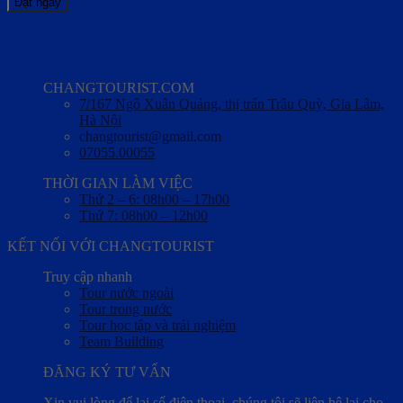
Đặt ngay
CHANGTOURIST.COM
7/167 Ngô Xuân Quảng, thị trấn Trâu Quỳ, Gia Lâm,
Hà Nội
changtourist@gmail.com
07055.00055
THỜI GIAN LÀM VIỆC
Thứ 2 – 6: 08h00 – 17h00
Thứ 7: 08h00 – 12h00
KẾT NỐI VỚI CHANGTOURIST
Truy cập nhanh
Tour nước ngoài
Tour trong nước
Tour học tập và trải nghiệm
Team Building
ĐĂNG KÝ TƯ VẤN
Xin vui lòng để lại số điện thoại, chúng tôi sẽ liên hệ lại cho