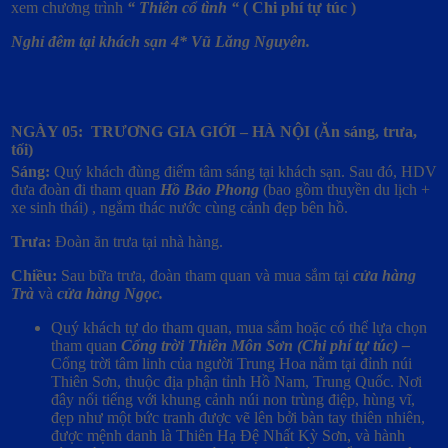
xem chương trình
“ Thiên cổ tình “
( Chi phí tự túc )
Nghỉ đêm tại khách sạn 4* Vũ Lăng Nguyên.
NGÀY 05: TRƯƠNG GIA GIỚI – HÀ NỘI
(Ăn sáng, trưa,
tối)
Sáng:
Quý khách đùng điểm tâm sáng tại khách sạn. Sau đó, HDV
đưa đoàn đi tham quan
Hồ Bảo Phong
(bao gồm thuyền ​​du lịch +
xe sinh thái) , ngắm thác nước cùng cảnh đẹp bên hồ.
Trưa:
Đoàn ăn trưa tại nhà hàng.
Chiều:
Sau bữa trưa, đoàn tham quan và mua sắm tại
cửa hàng
Trà
và
cửa hàng Ngọc.
Quý khách tự do tham quan, mua sắm hoặc có thể lựa chọn
tham quan
Cổng trời Thiên Môn Sơn
(Chi phí tự túc) –
Cổng trời tâm linh của người Trung Hoa nằm tại đỉnh núi
Thiên Sơn, thuộc địa phận tỉnh Hồ Nam, Trung Quốc. Nơi
đây nổi tiếng với khung cảnh núi non trùng điệp, hùng vĩ,
đẹp như một bức tranh được vẽ lên bởi bàn tay thiên nhiên,
được mệnh danh là Thiên Hạ Đệ Nhất Kỳ Sơn, và hành