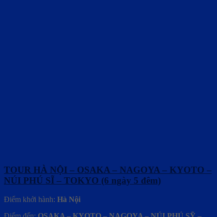
TOUR HÀ NỘI – OSAKA – NAGOYA – KYOTO –
NÚI PHÚ SĨ – TOKYO (6 ngày 5 đêm)
Điểm khởi hành:
Hà Nội
Điểm đến:
OSAKA – KYOTO – NAGOYA – NÚI PHÚ SỸ –