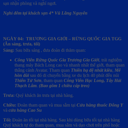
sạn nhận phòng và nghỉ ngơi.
Nghỉ đêm tại khách sạn 4* Vũ Lăng Nguyên
NGÀY 04: TRƯƠNG GIA GIỚI – RỪNG QUỐC GIA TGG
(Ăn sáng, trưa, tối)
Sáng:
Sau bữa sáng , đưa đoàn đi thăm quan:
Công Viên Rừng Quốc Gia Trương Gia Giới
, trải nghiệm
thang máy Bách Long cao và nhanh nhất thế giới, tham quan
thắng cảnh Avatar. Tham quan
Thiên hạ đệ nhất kiều
,
Mê
hồn đài
sau đó di chuyển bằng xe du lịch 40 phút đến núi
Thiên Tử Sơn
, tham quan
Công Viên Hạc Long, Tây Hải
Thạch Lâm
.
(Bao gồm 1 chiều cáp treo)
Trưa:
Quý khách ăn trưa tại nhà hàng.
Chiều:
Đoàn tham quan và mua sắm tại
Cửa hàng thuốc Đông Y
và
cửa hàng Cao Su
Tối:
Đoàn ăn tối tại nhà hàng. Sau khi dùng bữa tối tại nhà hàng
Quý khách tự do tham quan, mua sắm và dạo chơi trên phố hoặc