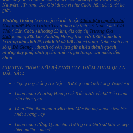
Nguyên
… Trương Gia Giới được ví như Chốn thần tiên dưới hạ
giới.
Phượng Hoàng
là tên một cổ trấn thuộc
Châu tự trị người Thổ
Gia, người Miêu Tương Tây
ở phía tây tỉnh
Hồ Nam
, cách
Cát
Thủ
( Càn Châu )
khoảng 53 km
, địa cấp thị
Trương Gia
Giới
khoảng
280 km
. Phượng Hoàng trấn với
1.300 năm tuổi
là
trung tâm kinh tế, chính trị xã hội của cả vùng
. Nằm cạnh con
sông
Đà Giang
…
thành cổ còn lưu giữ nhiều thành quách,
những dãy phố, những căn nhà cổ, gia trang, văn miếu, đền
chùa
.
CHƯƠNG TRÌNH NỔI BẬT VỚI CÁC ĐIỂM THAM QUAN
ĐẶC SẮC:
Chặng bay thẳng Hà Nội – Trương Gia Giới hãng Vietjet Air
Tham quan Phượng Hoàng Cổ Trấn được ví như Tiên cảnh
trốn nhân gian.
Tặng điểm tham quan Miêu trại Mặc Nhung – miêu trại lớn
nhất Tương Tây.
Tham quan Rừng Quốc Gia Trương Gia Giới sở hữu vẻ đẹp
thiên nhiên hùng vĩ.