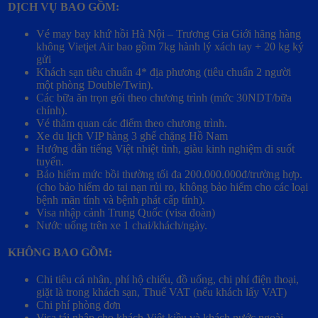
DỊCH VỤ BAO GỒM:
Vé may bay khứ hồi Hà Nội – Trương Gia Giới hãng hàng
không Vietjet Air bao gồm 7kg hành lý xách tay + 20 kg ký
gửi
Khách sạn tiêu chuẩn 4* địa phương (tiêu chuẩn 2 người
một phòng Double/Twin).
Các bữa ăn trọn gói theo chương trình (mức 30NDT/bữa
chính).
Vé thăm quan các điểm theo chương trình.
Xe du lịch VIP hàng 3 ghế chặng Hồ Nam
Hướng dẫn tiếng Việt nhiệt tình, giàu kinh nghiệm đi suốt
tuyến.
Bảo hiểm mức bồi thường tối đa 200.000.000đ/trường hợp.
(cho bảo hiểm do tai nạn rủi ro, không bảo hiểm cho các loại
bệnh mãn tính và bệnh phát cấp tính).
Visa nhập cảnh Trung Quốc (visa đoàn)
Nước uống trên xe 1 chai/khách/ngày.
KHÔNG BAO GỒM:
Chi tiêu cá nhân, phí hộ chiếu, đồ uống, chi phí điện thoại,
giặt là trong khách sạn, Thuế VAT (nếu khách lấy VAT)
Chi phí phòng đơn
Visa tái nhập cho khách Việt kiều và khách nước ngoài.