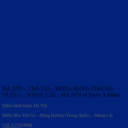
HÀ NỘI – TRÀ CỔ – ĐÔNG HƯNG (TRUNG
QUỐC) – MÓNG CÁI – HÀ NỘI (4 Ngày 3 Đêm)
Điểm khởi hành: Hà Nội
Điểm đến: Trà Cổ – Đông Hương (Trung Quốc) – Móng Cái
Giá:
4.250.000
₫