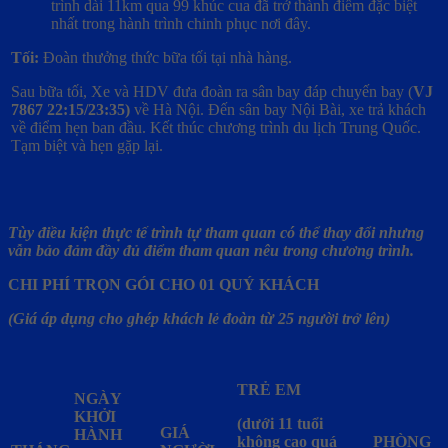
trình dài 11km qua 99 khúc cua đã trở thành điểm đặc biệt
nhất trong hành trình chinh phục nơi đây.
Tối:
Đoàn thưởng thức bữa tối tại nhà hàng.
Sau bữa tối, Xe và HDV đưa đoàn ra sân bay đáp chuyến bay
(
VJ
7867 22:15/23:35)
về Hà Nội. Đến sân bay Nội Bài, xe trả khách
về điểm hẹn ban đầu. Kết thúc chương trình du lịch Trung Quốc.
Tạm biệt và hẹn gặp lại.
Tùy điều kiện thực tế trình tự tham quan có thể thay đổi nhưng
vẫn bảo đảm đầy đủ điểm tham quan nêu trong chương trình.
CHI PHÍ TRỌN GÓI CHO 01 QUÝ KHÁCH
(Giá áp dụng cho ghép khách lẻ đoàn từ 25 người trở lên)
TRẺ EM
NGÀY
KHỞI
(dưới 11 tuổi
GIÁ
HÀNH
không cao quá
PHÒNG