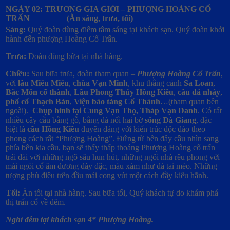
NGÀY 02: TRƯƠNG GIA GIỚI – PHƯỢNG HOÀNG CỔ
TRẤN (Ăn sáng, trưa, tối)
Sáng:
Quý đoàn dùng điểm tâm sáng tại khách sạn. Quý đoàn khởi
hành đến phượng Hoàng Cổ Trấn.
Trưa:
Đoàn dùng bữa tại nhà hàng.
Chiều:
Sau bữa trưa, đoàn tham quan –
Phượng Hoàng Cổ Trấn
,
với
lầu Miêu Miêu
,
chùa Vạn Minh
, khu thắng cảnh
Sa Loan
,
Bắc Môn cổ thành
,
Lầu Phong Thúy Hồng Kiều
,
cầu đá nhảy
,
phố cổ Thạch Bàn
,
Viện bảo tàng Cổ Thành
…(tham quan bên
ngoài).
Chụp hình tại Cung Vạn Thọ, Tháp Vạn Danh
. Có rất
nhiều cây cầu bằng gỗ, bằng đá nối hai bờ
sông Đà Giang
, đặc
biệt là
cầu Hồng Kiều
duyên dáng với kiến trúc độc đáo theo
phong cách rất “Phượng Hoàng”. Đứng từ bên đây cầu nhìn sang
phía bên kia cầu, bạn sẽ thấy thấp thoáng Phượng Hoàng cổ trấn
trải dài với những ngõ sâu hun hút, những ngôi nhà rêu phong với
mái ngói cổ âm dương dày đặc, màu xám như đá tai mèo. Những
tượng phù điêu trên đầu mái cong vút một cách đầy kiêu hãnh.
Tối:
Ăn tối tại nhà hàng. Sau bữa tối, Quý khách tự do khám phá
thị trấn cổ về đêm.
Nghỉ đêm tại khách sạn 4* Phượng Hoàng.