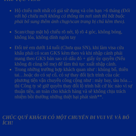
Hộ chiếu mới nhất có giá sử dụng và còn hạn >6 tháng
(Đối
với hộ chiếu mới không có thông tin nơi sinh thì bắt buộc
phải bổ sung thêm ảnh chụp/scan trang bị chú kèm theo).
Scan/chụp mặt hộ chiếu rõ nét, lộ rõ 4 góc, không bóng,
không lóa, không dính ngón tay
Đối trẻ em dưới 14 tuổi (Chưa qua SN), khi làm visa cửa
khẩu phải có scan GKS kèm theo và khi nhập cảnh phải
mang theo GKS bản sao có dấu đỏ + giấy ủy quyền (Nếu
không đi cùng bố mẹ) để làm thủ tục xuất nhập cảnh.
Trong những trường hợp khách quan như : khủng bố, thiên
tai…hoặc do có sự cố, có sự thay đổi lịch trình của các
phương tiện vận chuyển công cộng như : máy bay, tàu hỏa…
thì Công ty sẽ giữ quyền thay đổi lộ trình bất cứ lúc nào vì sự
thuận tiện, an toàn cho khách hàng và sẽ không chịu trách
nhiệm bồi thường những thiệt hại phát sinh**.
CHÚC QUÝ KHÁCH CÓ MỘT CHUYẾN ĐI VUI VẺ VÀ BỔ
ÍCH!