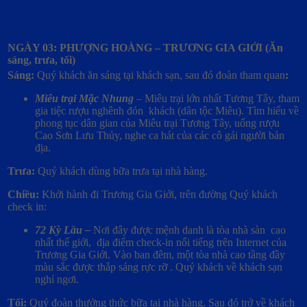
NGÀY 03: PHƯỢNG HOÀNG – TRƯƠNG GIA GIỚI
(Ăn
sáng, trưa, tối)
Sáng:
Quý khách ăn sáng tại khách sạn, sau đó đoàn tham quan
:
Miêu trại Mặc Nhung
– Miêu trại lớn nhất Tương Tây, tham
gia tiệc rượu nghênh đón khách (dân tộc Miêu). Tìm hiểu về
phong tục dân gian của Miêu trại Tương Tây, uống rượu
Cao Sơn Lưu Thủy, nghe ca hát của các cô gái người bản
địa.
Trưa:
Quý khách dùng bữa trưa tại nhà hàng.
Chiều:
Khởi hành đi Trương Gia Giới, trên đường Quý khách
check in:
72 Kỳ Lầu –
Nơi đây được mệnh danh là tòa nhà sàn
cao
nhất thế giới, địa điểm check-in nổi tiếng trên Internet của
Trương Gia Giới. Vào ban đêm, một tòa nhà cao tầng đầy
màu sắc được thắp sáng rực rỡ . Quý khách về khách sạn
nghỉ ngơi.
Tối:
Quý đoàn thưởng thức bữa tại nhà hàng. Sau đó trở về khách