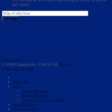
quý khách.
07055.00055
© 2026 Changtourist - Thiết kế bởi
diwe.vn
Chính sách bảo mật
Trang chủ
Tour
Tour trong nước
Tour nước ngoài
Tour học tập và trải nghiệm
Team Building
Tổ chức sự kiện