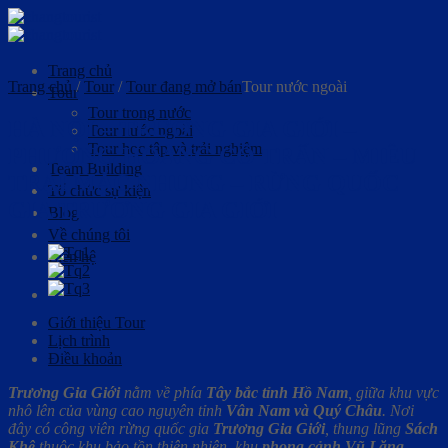
Skip
to
content
Trang chủ
Trang chủ
/
Tour
/
Tour đang mở bán
Tour nước ngoài
Tour
Tour trong nước
HÀ NỘI – TRƯƠNG GIA GIỚI –
Tour nước ngoài
Tour học tập và trải nghiệm
PHƯỢNG HOÀNG CỔ TRẤN – MIÊU
Team Building
TRẠI MẶC NHUNG – RỪNG QUỐC
Tổ chức sự kiện
GIA TRƯƠNG GIA GIỚI
Blog
Về chúng tôi
Liên hệ
Giới thiệu Tour
Lịch trình
Điều khoản
Trương Gia Giới
nằm về phía
Tây bắc tỉnh Hồ Nam
, giữa khu vực
nhô lên của vùng cao nguyên tỉnh
Vân Nam và Quý Châu
. Nơi
đây có công viên rừng quốc gia
Trương Gia Giới
, thung lũng
Sách
Khê
thuộc khu bảo tồn thiên nhiên, khu
phong cảnh Vũ Lăng