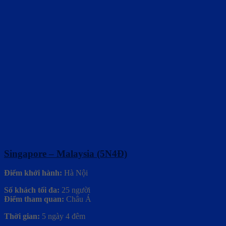
Singapore – Malaysia (5N4Đ)
Điểm khởi hành:
Hà Nội
Số khách tối đa:
25 người
Điểm tham quan:
Châu Á
Thời gian:
5 ngày 4 đêm