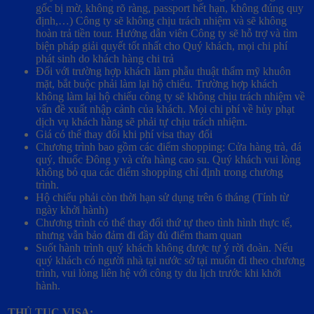
gốc bị mờ, không rõ ràng, passport hết hạn, không đúng quy
định,…) Công ty sẽ không chịu trách nhiệm và sẽ không
hoàn trả tiền tour. Hướng dẫn viên Công ty sẽ hỗ trợ và tìm
biện pháp giải quyết tốt nhất cho Quý khách, mọi chi phí
phát sinh do khách hàng chi trả
Đối với trường hợp khách làm phẫu thuật thẩm mỹ khuôn
mặt, bắt buộc phải làm lại hộ chiếu. Trường hợp khách
không làm lại hộ chiếu công ty sẽ không chịu trách nhiệm về
vấn đề xuất nhập cảnh của khách. Mọi chi phí về hủy phạt
dịch vụ khách hàng sẽ phải tự chịu trách nhiệm.
Giá có thể thay đổi khi phí visa thay đổi
Chương trình bao gồm các điểm shopping: Cửa hàng trà, đá
quý, thuốc Đông y và cửa hàng cao su. Quý khách vui lòng
không bỏ qua các điểm shopping chỉ định trong chương
trình.
Hộ chiếu phải còn thời hạn sử dụng trên 6 tháng (Tính từ
ngày khởi hành)
Chương trình có thể thay đổi thứ tự theo tình hình thực tế,
nhưng vẫn bảo đảm đi đầy đủ điểm tham quan
Suốt hành trình quý khách không được tự ý rời đoàn. Nếu
quý khách có người nhà tại nước sở tại muốn đi theo chương
trình, vui lòng liên hệ với công ty du lịch trước khi khởi
hành.
THỦ TỤC VISA: