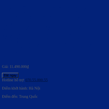
HÀ NỘI – TRƯƠNG GIA
GIỚI – PHƯỢNG HOÀNG
CỔ TRẤN – MIÊU TRẠI
MẶC NHUNG – RỪNG
QUỐC GIA TRƯƠNG GIA
GIỚI
Giá:
11.490.000
₫
Đặt ngay
Hotline hỗ trợ:
070.55.000.55
Điểm khởi hành: Hà Nội
Điểm đến: Trung Quốc