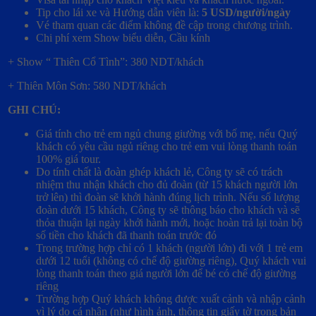
Tip cho lái xe và Hướng dẫn viên là:
5 USD/người/ngày
Vé tham quan các điểm không đề cập trong chương trình.
Chi phí xem Show biểu diễn, Cầu kính
+ Show “ Thiên Cổ Tình”: 380 NDT/khách
+ Thiên Môn Sơn: 580 NDT/khách
GHI CHÚ:
Giá tính cho trẻ em ngủ chung giường với bố mẹ, nếu Quý
khách có yêu cầu ngủ riêng cho trẻ em vui lòng thanh toán
100% giá tour.
Do tính chất là đoàn ghép khách lẻ, Công ty sẽ có trách
nhiệm thu nhận khách cho đủ đoàn (từ 15 khách người lớn
trở lên) thì đoàn sẽ khởi hành đúng lịch trình. Nếu số lượng
đoàn dưới 15 khách, Công ty sẽ thông báo cho khách và sẽ
thỏa thuận lại ngày khởi hành mới, hoặc hoàn trả lại toàn bộ
số tiền cho khách đã thanh toán trước đó
Trong trường hợp chỉ có 1 khách (người lớn) đi với 1 trẻ em
dưới 12 tuổi (không có chế độ giường riêng), Quý khách vui
lòng thanh toán theo giá người lớn để bé có chế độ giường
riêng
Trường hợp Quý khách không được xuất cảnh và nhập cảnh
vì lý do cá nhân (như hình ảnh, thông tin giấy tờ trong bản