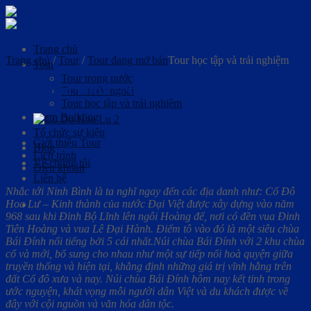
Skip
to
content
Trang chủ
Trang chủ
/
Tour
/
Tour đang mở bán
Tour học tập và trải nghiệm
Tour
Tour trong nước
Chùa Bái Đính – Cố Đô Hoa Lư
Tour nước ngoài
Tour học tập và trải nghiệm
Team Building
Tổ chức sự kiện
Giới thiệu Tour
Blog
Lịch trình
Về chúng tôi
Điều khoản
Liên hệ
Nhắc tới Ninh Bình là ta nghĩ ngay đến các địa danh như: Cố Đô
Hoa Lư – Kinh thành của nước Đại Việt được xây dựng vào năm
968 sau khi Đinh Bộ Lĩnh lên ngôi Hoàng đế, nơi có đền vua Đinh
Tiên Hoàng và vua Lê Đại Hành. Điểm tô vào đó là một siêu chùa
Bái Đính nổi tiếng bởi 5 cái nhất.Núi chùa Bái Đính với 2 khu chùa
cổ và mới, bổ sung cho nhau như một sự tiếp nối hoà quyện giữa
truyền thống và hiện tại, khẳng định những giá trị vĩnh hằng trên
đất Cố đô xưa và nay. Núi chùa Bái Đính hôm nay kết tinh trong
ước nguyện, khát vọng mỗi người dân Việt và du khách được về
đây với cội nguồn và văn hóa dân tộc.