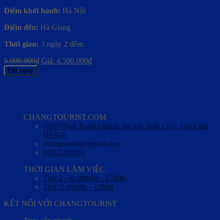
Điểm khởi hành:
Hà Nội
Điểm đến:
Hà Giang
Thời gian:
3 ngày 2 đêm
5.000.000
₫
Giá:
4.500.000
₫
Đặt ngay
CHANGTOURIST.COM
7/167 Ngô Xuân Quảng, thị trấn Trâu Quỳ, Gia Lâm,
Hà Nội
changtourist@gmail.com
07055.00055
THỜI GIAN LÀM VIỆC
Thứ 2 – 6: 08h00 – 17h00
Thứ 7: 08h00 – 12h00
KẾT NỐI VỚI CHANGTOURIST