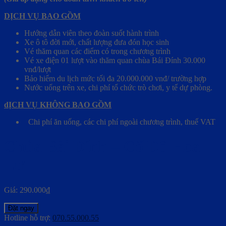
DỊCH VỤ BAO GỒM
Hướng dẫn viên theo đoàn suốt hành trình
Xe ô tô đời mới, chất lượng đưa đón học sinh
Vé thăm quan các điểm có trong chương trình
Vé xe điện 01 lượt vào thăm quan chùa Bái Đính 30.000
vnđ/lượt
Bảo hiểm du lịch mức tối đa 20.000.000 vnđ/ trường hợp
Nước uống trên xe, chi phí tổ chức trò chơi, y tế dự phòng.
dỊCH VỤ KHÔNG BAO GỒM
Chi phí ăn uống, các chi phí ngoài chương trình, thuế VAT
Chùa Bái Đính – Cố Đô Hoa
Lư
Giá:
290.000
₫
Đặt ngay
Hotline hỗ trợ:
070.55.000.55