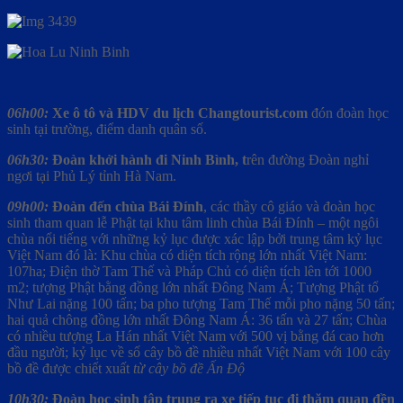
06h00:
Xe ô tô và HDV du lịch
Changtourist.com
đón đoàn học
sinh tại trường, điểm danh quân số.
06h30:
Đoàn khởi hành đi Ninh Bình
, t
rên đường Đoàn nghỉ
ngơi tại Phủ Lý tỉnh Hà Nam.
09h00:
Đoàn đến chùa Bái Đính
, các thầy cô giáo và đoàn học
sinh tham quan lễ Phật tại khu tâm linh chùa Bái Đính – một ngôi
chùa nổi tiếng với những kỷ lục được xác lập bởi trung tâm kỷ lục
Việt Nam đó là: Khu chùa có diện tích rộng lớn nhất Việt Nam:
107ha; Điện thờ Tam Thế và Pháp Chủ có diện tích lên tới 1000
m2; tượng Phật bằng đồng lớn nhất Đông Nam Á; Tượng Phật tổ
Như Lai nặng 100 tấn; ba pho tượng Tam Thế mỗi pho nặng 50 tấn;
hai quả chông đồng lớn nhất Đông Nam Á: 36 tấn và 27 tấn; Chùa
có nhiều tượng La Hán nhất Việt Nam với 500 vị bằng đá cao hơn
đầu người; kỷ lục về số cây bồ đề nhiều nhất Việt Nam với 100 cây
bồ đề được chiết xuất
từ cây bồ đề Ấn Độ
10h30:
Đoàn học sinh tập trung ra xe tiếp tục đi thăm quan đền