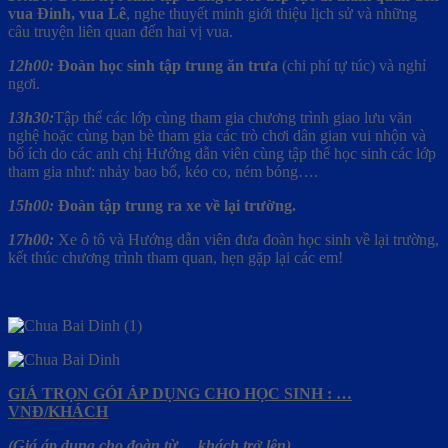
vua Đinh, vua Lê
, nghe thuyết minh giới thiệu lịch sử và những
câu truyện liên quan đến hai vị vua.
12h00:
Đoàn học sinh tập trung ăn trưa
(chi phí tự túc) và nghỉ
ngơi.
13h30:
Tập thể các lớp cùng tham gia chương trình giao lưu văn
nghệ hoặc cùng bạn bè tham gia các trò chơi dân gian vui nhộn và
bổ ích do các anh chị Hướng dẫn viên cùng tập thể học sinh các lớp
tham gia như: nhảy bao bố, kéo co, ném bóng….
15h00:
Đoàn tập trung ra xe về lại trường.
17h00:
Xe ô tô và Hướng dẫn viên đưa đoàn học sinh về lại trường,
kết thúc chương trình tham quan, hẹn gặp lại các em!
GIÁ TRỌN GÓI ÁP DỤNG CHO HỌC SINH : …
VNĐ/KHÁCH
(Giá áp dụng cho đoàn từ… khách trở lên)