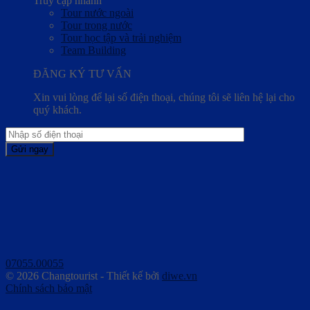
Truy cập nhanh
Tour nước ngoài
Tour trong nước
Tour học tập và trải nghiệm
Team Building
ĐĂNG KÝ TƯ VẤN
Xin vui lòng để lại số điện thoại, chúng tôi sẽ liên hệ lại cho
quý khách.
07055.00055
© 2026 Changtourist - Thiết kế bởi
diwe.vn
Chính sách bảo mật