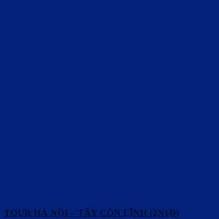
TOUR HÀ NỘI – TÂY CÔN LĨNH (2N1Đ)