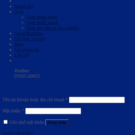
Trang chủ
Tour
Tour trong nước
Tour nước ngoài
Tour học tập và trải nghiệm
Team Building
Tổ chức sự kiện
Blog
Về chúng tôi
Liên hệ
Hotline:
07055.00055
Đăng nhập
Tên tài khoản hoặc địa chỉ email
*
Mật khẩu
*
Ghi nhớ mật khẩu
Đăng nhập
Quên mật khẩu?